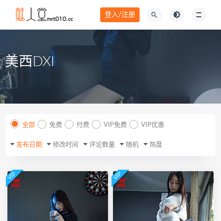
登入/注册
美西DXI
全部
免费
付费
VIP免费
VIP优惠
发布日期
修改时间
评论数量
随机
热度
VIP
VIP