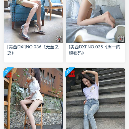
[美西DXI]NO.036《无丝之
[美西DXI]NO.035《周一的
恋》
解锁码》
VIP
VIP