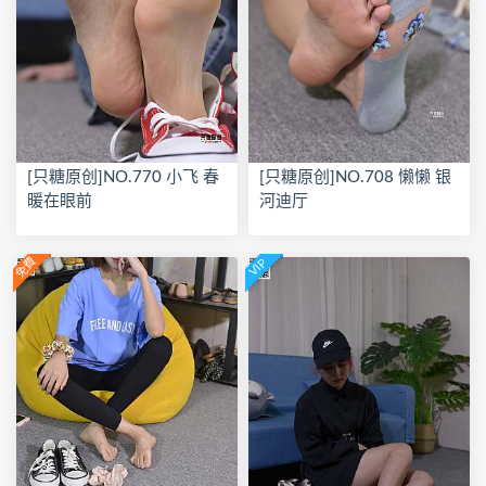
[只糖原创]NO.770 小飞 春
[只糖原创]NO.708 懒懒 银
暖在眼前
河迪厅
免費
VIP