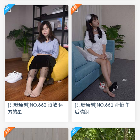
免費
VIP
[只糖原创]NO.662 诗敏 远
[只糖原创]NO.661 孙怡 午
方的星
后晴朗
免費
VIP