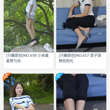
[只糖原创]NO.658 小米酱
[只糖原创]NO.657 周子琪
星野与风
橙色阳光
免費
VIP