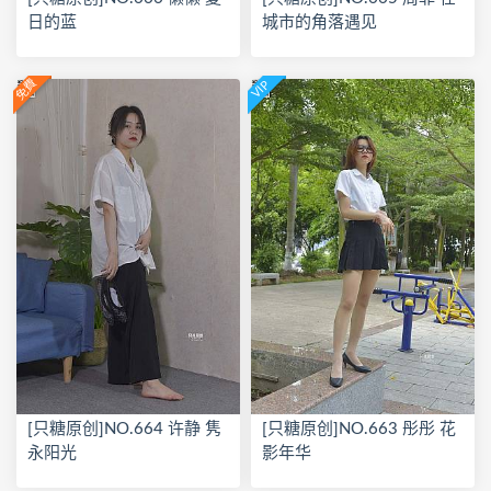
日的蓝
城市的角落遇见
免費
VIP
[只糖原创]NO.664 许静 隽
[只糖原创]NO.663 彤彤 花
永阳光
影年华