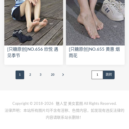
[只糖原创]NO.656 欣悦 遇
[只糖原创]NO.655 黄惠 烟
见季节
雨花
1
2
3
20
Copyright © 2018-2026
魅人堂
美女套图 All Rights Reserved.
法律声明：本站所有图片均不含有淫秽、色情内容，如发现有违反法律的
内容请联系站长删除！