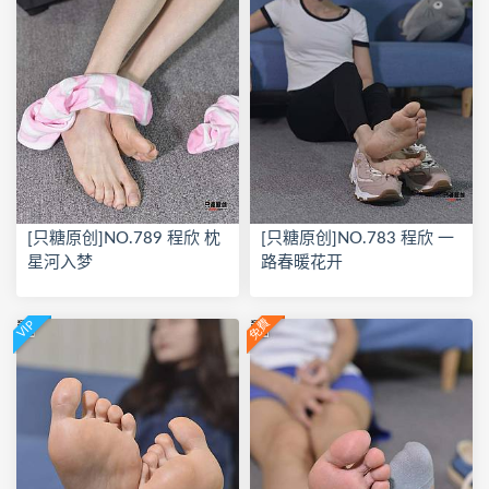
[只糖原创]NO.789 程欣 枕
[只糖原创]NO.783 程欣 一
星河入梦
路春暖花开
免費
VIP