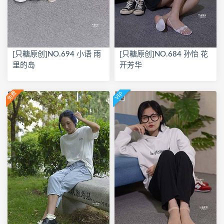
[只糖原创]NO.694 小语 雨
[只糖原创]NO.684 孙怡 花
里的岛
开芳华
免費
VIP