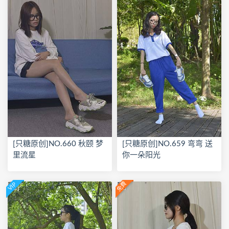
[只糖原创]NO.660 秋颐 梦
[只糖原创]NO.659 弯弯 送
里流星
你一朵阳光
免費
VIP