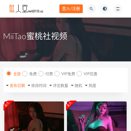
登入/注册
MiiTao蜜桃社视频
全部
免费
付费
VIP免费
VIP优惠
发布日期
修改时间
评论数量
随机
热度
永久
永久