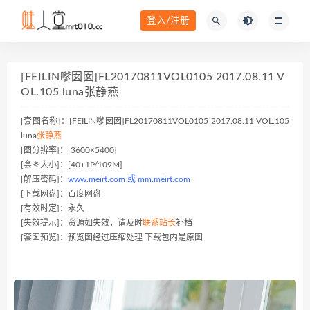
登入/注册
[FEILIN嗲囡囡]FL20170811VOL0105 2017.08.11 V
OL.105 luna张静燕
[套图名称]：[FEILIN嗲囡囡]FL20170811VOL0105 2017.08.11 VOL.105
luna
张静燕
[图分辨率]：[3600×5400]
[套图大小]：[40+1P/109M]
[解压密码]：
www.meirt.com 或 mm.meirt.com
[下载网盘]：百度网盘
[有效时定]：永久
[失效提示]：资源如失效，请及时
联系站长
补档
[套图预览]：预览图经过压缩处理 下载包内是原图