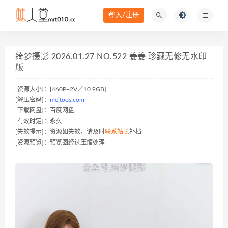
登入/注册
绮梦摄影 2026.01.27 NO.522 姜姜 珍藏无修无水印
版
[资源大小]：[460P+2V／10.9GB]
[解压密码]：
meitoos.com
[下载网盘]：百度网盘
[有效时定]：永久
[失效提示]：资源如失效，请及时
联系站长
补档
[资源预览]：预览图经过压缩处理