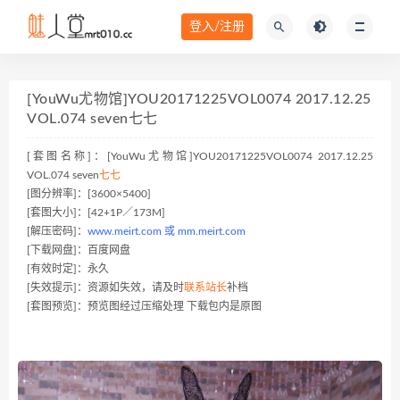
登入/注册
[YouWu尤物馆]YOU20171225VOL0074 2017.12.25
VOL.074 seven七七
[套图名称]：[YouWu尤物馆]YOU20171225VOL0074 2017.12.25
VOL.074 seven
七七
[图分辨率]：[3600×5400]
[套图大小]：[42+1P／173M]
[解压密码]：
www.meirt.com 或 mm.meirt.com
[下载网盘]：百度网盘
[有效时定]：永久
[失效提示]：资源如失效，请及时
联系站长
补档
[套图预览]：预览图经过压缩处理 下载包内是原图