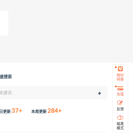
限时
速搜索
特惠
充值
反馈
37+
284+
日更新
本周更新
暗黑
模式