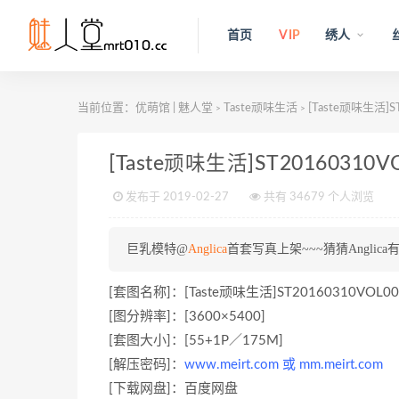
首页
VIP
绣人
当前位置：
优萌馆 | 魅人堂
Taste顽味生活
[Taste顽味生活]ST2
>
>
[Taste顽味生活]ST20160310VOL0
发布于 2019-02-27
共有 34679 个人浏览
巨乳模特@
Anglica
首套写真上架~~~猜猜Angli
[套图名称]：[Taste顽味生活]ST20160310VOL0011 2
[图分辨率]：[3600×5400]
[套图大小]：[55+1P／175M]
[解压密码]：
www.meirt.com 或 mm.meirt.com
[下载网盘]：百度网盘