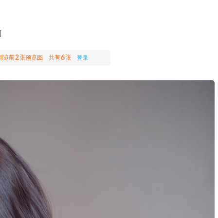
图
2
6
浏览前
张预览图 共有
张
登录