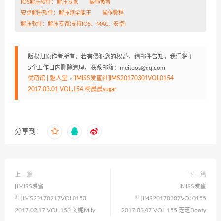
IOS解压软件：
解压专家
操作教程
安卓解压软件：
解压缩全能王
操作教程
解压软件：
解压专家
(支持IOS、MAC、安卓)
版权归原作者所有，若有侵犯您的权益，请邮件告知，我们将于
5个工作日内删除清理，联系邮箱：meitoos@qq.com
优萌馆 | 魅人堂
»
[IMISS爱蜜社]IMS20170301VOL0154
2017.03.01 VOL.154 杨晨晨sugar
分享到：
上一篇
下一篇
[IMISS爱蜜
[IMISS爱蜜
社]IMS20170217VOL0153
社]IMS20170307VOL0155
2017.02.17 VOL.153 闵妮Mily
2017.03.07 VOL.155 芝芝Booty