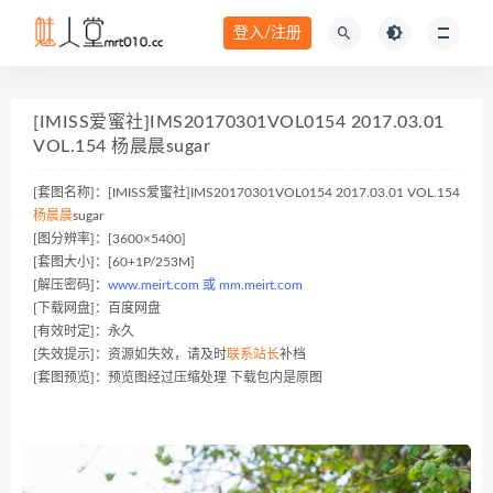
登入/注册
[IMISS爱蜜社]IMS20170301VOL0154 2017.03.01
VOL.154 杨晨晨sugar
[套图名称]：[IMISS爱蜜社]IMS20170301VOL0154 2017.03.01 VOL.154
杨晨晨
sugar
[图分辨率]：[3600×5400]
[套图大小]：[60+1P/253M]
[解压密码]：
www.meirt.com 或 mm.meirt.com
[下载网盘]：百度网盘
[有效时定]：永久
[失效提示]：资源如失效，请及时
联系站长
补档
[套图预览]：预览图经过压缩处理 下载包内是原图