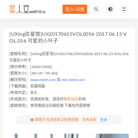
登入/注册
[UXing优星馆]UX20170615VOL0056 2017.06.15 V
OL.056 可爱的小叶子
[套图名称]：[UXing优星馆]UX20170615VOL0056 2017.06.15 VOL.056
可爱的小叶子
[图分辨率]：[3600×5400]
[套图大小]：[38+1P／99.4M]
[解压密码]：
www.meirt.com 或 mm.meirt.com
[下载网盘]：百度网盘
[有效时定]：永久
[失效提示]：资源如失效，请及时
联系站长
补档
[套图预览]：预览图经过压缩处理 下载包内是原图
2
6
游客只可浏览前
张预览图 共有
张
登录