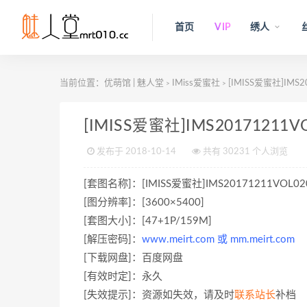
首页
VIP
绣人
当前位置：
优萌馆 | 魅人堂
IMiss爱蜜社
[IMISS爱蜜社]IMS201
>
>
[IMISS爱蜜社]IMS20171211VOL0
发布于 2018-10-14
共有 30231 个人浏览
[套图名称]：[IMISS爱蜜社]IMS20171211VOL0204 2
[图分辨率]：[3600×5400]
[套图大小]：[47+1P/159M]
[解压密码]：
www.meirt.com 或 mm.meirt.com
[下载网盘]：百度网盘
[有效时定]：永久
[失效提示]：资源如失效，请及时
联系站长
补档