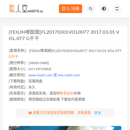
登入/注册
[FEILIN嗲囡囡]FL20170301VOL0077 2017.03.01 V
OL.077 G干干
[套图名称]：[FEILIN嗲囡囡]FL20170301VOL0077 2017.03.01 VOL.077
G干干
[图分辨率]：[3600×5400]
[套图大小]：[47+1P/198M]
[解压密码]：
www.meirt.com 或 mm.meirt.com
[下载网盘]：百度网盘
[有效时定]：永久
[失效提示]：资源如失效，请及时
联系站长
补档
[套图预览]：预览图经过压缩处理 下载包内是原图
2
8
游客只可浏览前
张预览图 共有
张
登录