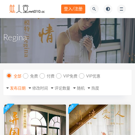
登入/注册
Regina
全部
免费
付费
VIP免费
VIP优惠
发布日期
修改时间
评论数量
随机
热度
VIP
VIP