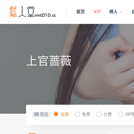
首页
VIP
绣人
上官蔷薇
筛选
全部
免费
付费
VIP