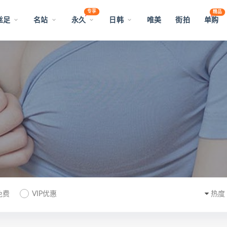
专享
精品
丝足
名站
永久
日韩
唯美
街拍
单购
免费
VIP优惠
热度