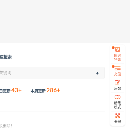
限时
速搜索
特惠
充值
反馈
43+
286+
日更新
本周更新
暗黑
模式
全屏
长删除！