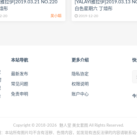
I雅拉伊]2019.03.21 NO.220
[YALAYI雅拉伊]2019.03.13 N
煊彤
白色星期六 丁煊彤
2-20
吴小蹈
2019-12-20
本站导航
更多介绍
快
交
最新发布
隐私协定
时
常见问题
权限说明
现
免责申明
账户中心
会
今
Copyright © 2018-2026
魅人堂
美女套图 All Rights Reserved.
明：本站所有图片均不含有淫秽、色情内容，如发现有违反法律的内容请联系站