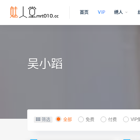
首页
VIP
绣人
吴小蹈
筛选
全部
免费
付费
VIP