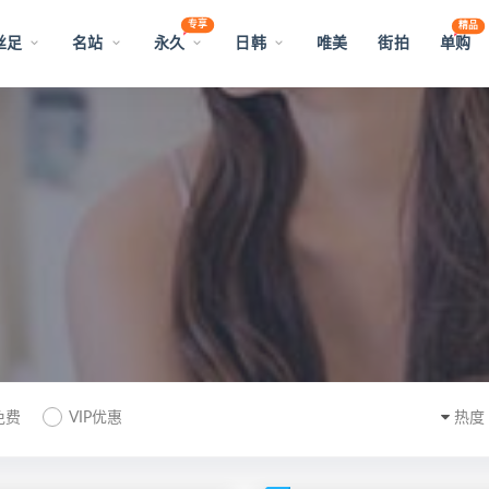
专享
精品
丝足
名站
永久
日韩
唯美
街拍
单购
免费
VIP优惠
热度