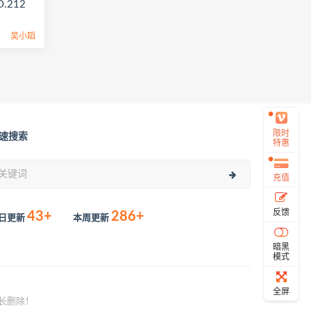
O.212
吴小蹈
限时
速搜索
特惠
充值
反馈
43+
286+
日更新
本周更新
暗黑
模式
全屏
长删除！