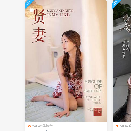
VIP
VIP
YALAYI雅拉伊
YALAY